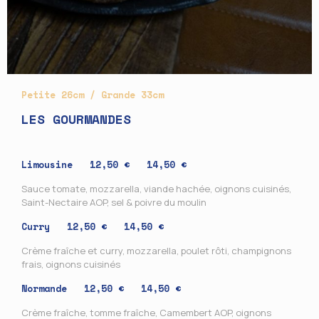
Petite 26cm / Grande 33cm
LES GOURMANDES
Limousine 12,50 € 14,50 €
Sauce tomate, mozzarella, viande hachée, oignons cuisinés,
Saint-Nectaire AOP, sel & poivre du moulin
Curry 12,50 € 14,50 €
Crème fraîche et curry, mozzarella, poulet rôti, champignons
frais, oignons cuisinés
Normande 12,50 € 14,50 €
Crème fraîche, tomme fraîche, Camembert AOP, oignons