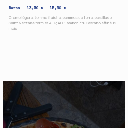
Buron 13,50 €
15,50 €
Crème légère, tomme fraîche, pommes de terre, persillade,
Saint Nectaire fermier AOP, AC : jambon cru Serrano affiné 12
mois