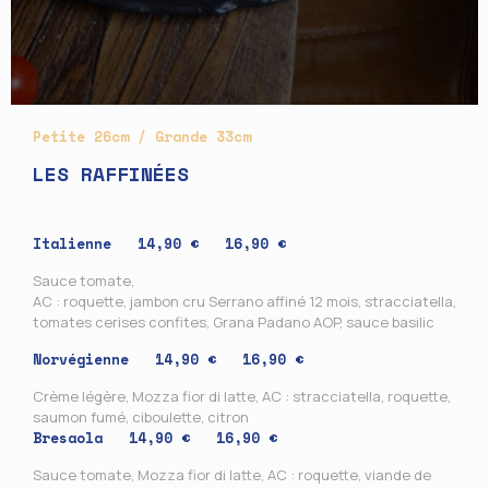
Petite 26cm / Grande 33cm
LES RAFFINÉES
Italienne 14,90 € 16,90 €
Sauce tomate,
AC : roquette, jambon cru Serrano affiné 12 mois, stracciatella,
tomates cerises confites, Grana Padano AOP, sauce basilic
Norvégienne
14,90 € 16,90 €
Crème légère, Mozza fior di latte, AC : stracciatella, roquette,
saumon fumé, ciboulette, citron
Bresaola
14,90 € 16,90 €
Sauce tomate, Mozza fior di latte, AC : roquette, viande de