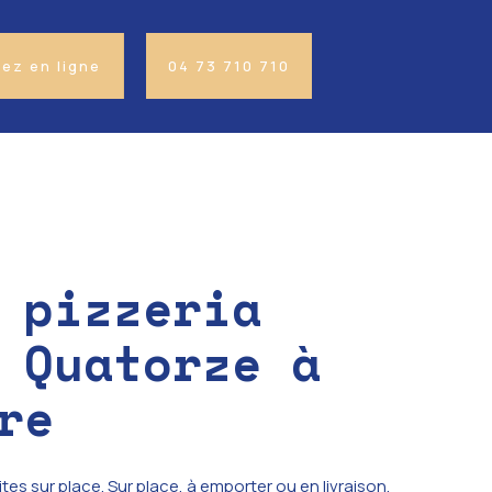
z en ligne
04 73 710 710
 pizzeria
 Quatorze à
re
ites sur place. Sur place, à emporter ou en livraison.