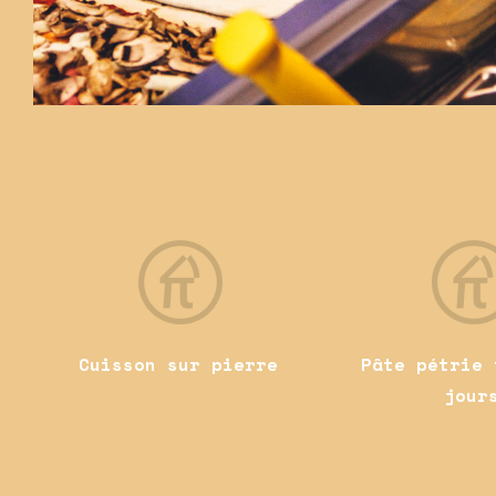
Cuisson sur pierre
Pâte pétrie 
jour